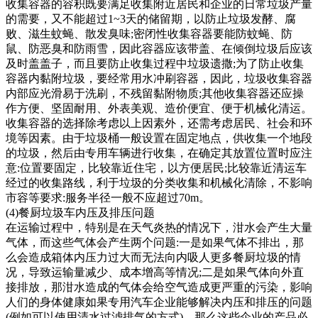
收集容器的容积既要满足收集附近居民和企业的日常垃圾产量
的需要，又不能超过1~3天的储留期，以防止垃圾发酵、腐
败、滋生蚊蝇、散发臭味;密闭性收集容器要能防蚊蝇、防
鼠、防恶臭和防雨雪，因此容器应该带盖、在倾倒垃圾后应该
及时盖盖子，而且要防止收集过程中垃圾遗撒;为了防止收集
容器内黏附垃圾，要经常用水冲刷容器，因此，垃圾收集容器
内部应光滑易于洗刷，不残留黏附物质;其他收集容器还应操
作方便、坚固耐用、外表美观、造价便宜、便于机械化清运。
收集容器的选择除考虑以上因素外，还需考虑居民、社会和环
境等因素。由于垃圾桶一般设置在固定地点，供收集一个地段
的垃圾，然后由专用车辆进行收集，在确定其放置位置时应注
意:位置要固定，比较靠近住宅，以方便居民;比较靠近清运车
经过的收集路线，利于垃圾的分类收集和机械化清除，不影响
市容等要求:服务半径一般不应超过70m。
(4)餐厨垃圾车内压及排压问题
在运输过程中，特别是在天气炎热的情况下，泔水会产生大量
气体，而这些气体会产生两个问题:一是如果气体不排出，那
么会造成箱体内压力过大而无法向内吸人更多餐厨垃圾的情
况，导致运输量减少、成本增高等情况;二是如果气体向外直
接排放，那泔水造成的气体会给空气造成更严重的污染，影响
人们的身体健康如果专用汽车企业能够解决内压和排压的问题
(例如可以使用清水过滤排气的方式)，那么这些企业的产品必