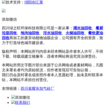
技术支持：
绵阳创汇莱
添加微信
四川绿之旺环保科技有限公司是一家从事：
潲水油回收
、
餐厨
垃圾回收
、
地沟油回收
、
泔水油回收
、
火锅油回收
、
餐饮废油
回收
再加工的废弃动植物油脂企业，公司拥有齐全的资质，致
力于打造绿色城市建设者。
版权声明：本网站所刊内容未经本网站及作者本人许可，不得
下载、转载或建立镜像等，违者本网站将追究其法律责任。
本网站所用文字图片部分来源于公共网络或者素材网站，凡图
文未署名者均为原始状况，但作者发现后可告知认领，
我们仍会及时署名或依照作者本人意愿处理，如未及时联系本
站，本网站不承担任何责任。
友情链接：
四川嘉耀东加气砖厂
添加微信
联系我们