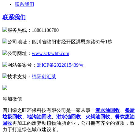
联系我们
联系我们
服务热线：18881186780
公司地址：四川省绵阳市经开区洪恩东路61号1栋
公司网址：
www.sclzwhb.com
网站备案号：
蜀ICP备2022015439号
技术支持：
绵阳创汇莱
添加微信
四川绿之旺环保科技有限公司是一家从事：
潲水油回收
、
餐厨
垃圾回收
、
地沟油回收
、
泔水油回收
、
火锅油回收
、
餐饮废油
回收
再加工的废弃动植物油脂企业，公司拥有齐全的资质，致
力于打造绿色城市建设者。