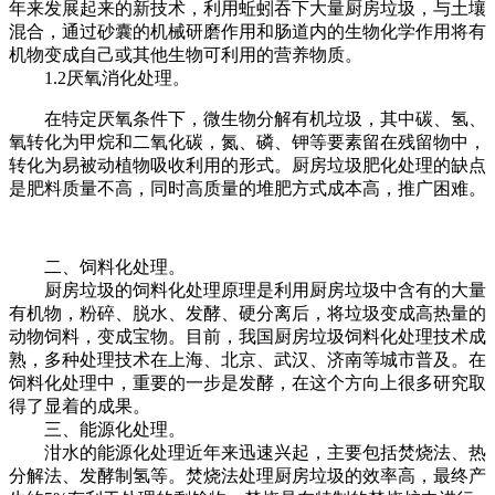
年来发展起来的新技术，利用蚯蚓吞下大量厨房垃圾，与土壤
混合，通过砂囊的机械研磨作用和肠道内的生物化学作用将有
机物变成自己或其他生物可利用的营养物质。
1.2厌氧消化处理。
在特定厌氧条件下，微生物分解有机垃圾，其中碳、氢、
氧转化为甲烷和二氧化碳，氮、磷、钾等要素留在残留物中，
转化为易被动植物吸收利用的形式。厨房垃圾肥化处理的缺点
是肥料质量不高，同时高质量的堆肥方式成本高，推广困难。
二、饲料化处理。
厨房垃圾的饲料化处理原理是利用厨房垃圾中含有的大量
有机物，粉碎、脱水、发酵、硬分离后，将垃圾变成高热量的
动物饲料，变成宝物。目前，我国厨房垃圾饲料化处理技术成
熟，多种处理技术在上海、北京、武汉、济南等城市普及。在
饲料化处理中，重要的一步是发酵，在这个方向上很多研究取
得了显着的成果。
三、能源化处理。
泔水的能源化处理近年来迅速兴起，主要包括焚烧法、热
分解法、发酵制氢等。焚烧法处理厨房垃圾的效率高，最终产