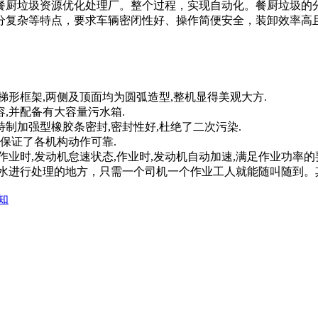
餐厨垃圾资源优化处理厂。整个过程，实现自动化。餐厨垃圾的
分复杂等特点，要求车辆密闭性好、操作简便安全，装卸效率高
梯形框架,两侧及顶面均为圆弧造型,整机显得美观大方.
容,并配备有大容量污水箱.
特制加强型橡胶条密封,密封性好,杜绝了二次污染.
,保证了各机构动作可靠.
作业时,发动机怠速状态,作业时,发动机自动加速,满足作业功率的
泔水进行处理的地方，只需一个司机一个作业工人就能随叫随到。
知