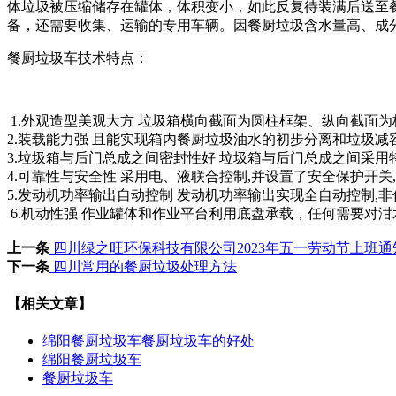
体垃圾被压缩储存在罐体，体积变小，如此反复待装满后送至
备，还需要收集、运输的专用车辆。因餐厨垃圾含水量高、成
餐厨垃圾车技术特点：
1.外观造型美观大方 垃圾箱横向截面为圆柱框架、纵向截面为
2.装载能力强 且能实现箱内餐厨垃圾油水的初步分离和垃圾减
3.垃圾箱与后门总成之间密封性好 垃圾箱与后门总成之间采用
4.可靠性与安全性 采用电、液联合控制,并设置了安全保护开关
5.发动机功率输出自动控制 发动机功率输出实现全自动控制,非
6.机动性强 作业罐体和作业平台利用底盘承载，任何需要对
上一条
四川绿之旺环保科技有限公司2023年五一劳动节上班通
下一条
四川常用的餐厨垃圾处理方法
【相关文章】
绵阳餐厨垃圾车餐厨垃圾车的好处
绵阳餐厨垃圾车
餐厨垃圾车