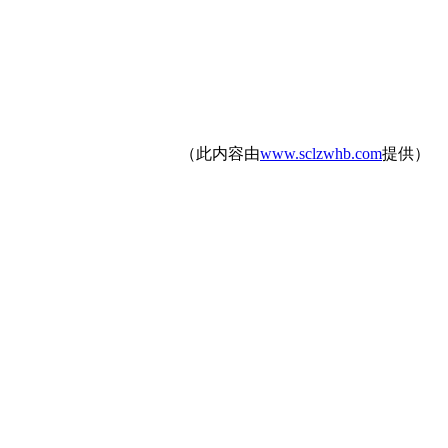
（此内容由
www.sclzwhb.com
提供）