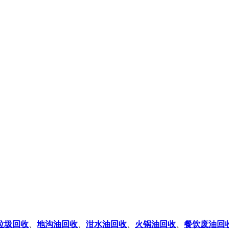
垃圾回收
、
地沟油回收
、
泔水油回收
、
火锅油回收
、
餐饮废油回