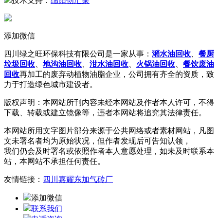
技术支持：
绵阳创汇莱
添加微信
四川绿之旺环保科技有限公司是一家从事：
潲水油回收
、
餐厨
垃圾回收
、
地沟油回收
、
泔水油回收
、
火锅油回收
、
餐饮废油
回收
再加工的废弃动植物油脂企业，公司拥有齐全的资质，致
力于打造绿色城市建设者。
版权声明：本网站所刊内容未经本网站及作者本人许可，不得
下载、转载或建立镜像等，违者本网站将追究其法律责任。
本网站所用文字图片部分来源于公共网络或者素材网站，凡图
文未署名者均为原始状况，但作者发现后可告知认领，
我们仍会及时署名或依照作者本人意愿处理，如未及时联系本
站，本网站不承担任何责任。
友情链接：
四川嘉耀东加气砖厂
添加微信
联系我们