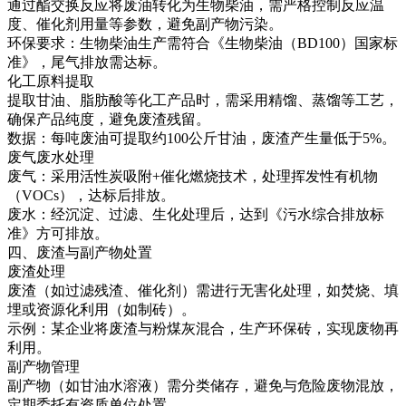
通过酯交换反应将废油转化为生物柴油，需严格控制反应温
度、催化剂用量等参数，避免副产物污染。
环保要求：生物柴油生产需符合《生物柴油（BD100）国家标
准》，尾气排放需达标。
化工原料提取
提取甘油、脂肪酸等化工产品时，需采用精馏、蒸馏等工艺，
确保产品纯度，避免废渣残留。
数据：每吨废油可提取约100公斤甘油，废渣产生量低于5%。
废气废水处理
废气：采用活性炭吸附+催化燃烧技术，处理挥发性有机物
（VOCs），达标后排放。
废水：经沉淀、过滤、生化处理后，达到《污水综合排放标
准》方可排放。
四、废渣与副产物处置
废渣处理
废渣（如过滤残渣、催化剂）需进行无害化处理，如焚烧、填
埋或资源化利用（如制砖）。
示例：某企业将废渣与粉煤灰混合，生产环保砖，实现废物再
利用。
副产物管理
副产物（如甘油水溶液）需分类储存，避免与危险废物混放，
定期委托有资质单位处置。