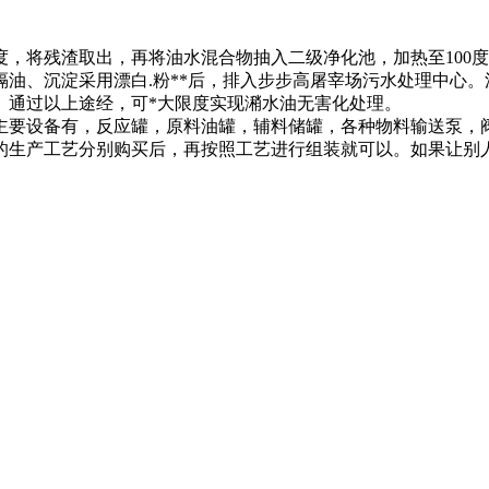
度，将残渣取出，再将油水混合物抽入二级净化池，加热至100
油、沉淀采用漂白.粉**后，排入步步高屠宰场污水处理中心
。通过以上途经，可*大限度实现潲水油无害化处理。
要设备有，反应罐，原料油罐，辅料储罐，各种物料输送泵，
的生产工艺分别购买后，再按照工艺进行组装就可以。如果让别